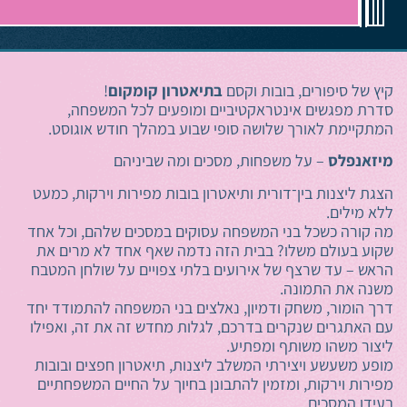
ירושלים
קיץ של סיפורים, בובות וקסם
בתיאטרון קומקום
!
סדרת מפגשים אינטראקטיביים ומופעים לכל המשפחה,
המתקיימת לאורך שלושה סופי שבוע במהלך חודש אוגוסט.
מיזאנפלס
– על משפחות, מסכים ומה שביניהם
הצגת ליצנות בין־דורית ותיאטרון בובות מפירות וירקות, כמעט
ללא מילים.
מה קורה כשכל בני המשפחה עסוקים במסכים שלהם, וכל אחד
שקוע בעולם משלו? בבית הזה נדמה שאף אחד לא מרים את
הראש – עד שרצף של אירועים בלתי צפויים על שולחן המטבח
משנה את התמונה.
דרך הומור, משחק ודמיון, נאלצים בני המשפחה להתמודד יחד
עם האתגרים שנקרים בדרכם, לגלות מחדש זה את זה, ואפילו
ליצור משהו משותף ומפתיע.
מופע משעשע ויצירתי המשלב ליצנות, תיאטרון חפצים ובובות
מפירות וירקות, ומזמין להתבונן בחיוך על החיים המשפחתיים
בעידן המסכים.