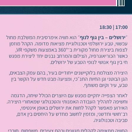
ירושלים
17:00 | 18:30
״
ירושלים – בין גוף לנוף
״ הוא חוויה אימרסיבית המשלבת מחול
עכשווי, טבע ירושלמי וטכנולוגיית מציאות מדומה. הקהל מוזמן
לצפות ביצירת מחול מקורית ב־360° באמצעות משקפי VR,
כאשר הכוריאוגרפיה, הצילום והמרחב נבנים יחד ליצירת מפגש
חי בין גוף אנושי לנופי הטבע של ירושלים.
היצירה מצולמת בלוקיישנים ייחודיים בעיר, בהם עמק הצבאים,
הגן הבוטני וגן החיות התנ״כי, ומציעה מבט חדש על הקשר בין
טבע, עיר וקיום משותף.
לאחר הצפייה יתקיים מפגש עם היוצרים הכולל שיחה, הדגמה
וחשיפה לתהליך העבודה האמנותי והטכנולוגי שמאחורי היצירה.
האירוע מאפשר לקהל לחוות את ירושלים באופן אינטימי,
רב־חושי וחדשני, ומזמין לחשוב מחדש על היחסים בין אדם,
סביבה וטכנולוגיה.
החוויה מתאימה לקהלים מגוונים ובהם צעירים, משפחות, חובבי