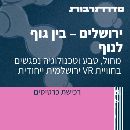
ירושלים – בין גוף
לנוף
מחול, טבע וטכנולוגיה נפגשים
בחוויית VR ירושלמית ייחודית
מרכז
רכישת כרטיסים
יום
17:00
18.08.26
מחול
שלישי
שלם:
הפרסה
3