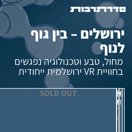
ירושלים – בין גוף
לנוף
מחול, טבע וטכנולוגיה נפגשים
בחוויית VR ירושלמית ייחודית
מרכז
SOLD OUT
יום
10:00
13.08.26
מחול
חמישי
שלם:
הפרסה
3