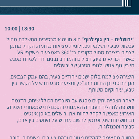
ירושלים
10:00 | 18:30
״
ירושלים – בין גוף לנוף
״ הוא חוויה אימרסיבית המשלבת מחול
עכשווי, טבע ירושלמי וטכנולוגיית מציאות מדומה. הקהל מוזמן
לצפות ביצירת מחול מקורית ב־360° באמצעות משקפי VR,
כאשר הכוריאוגרפיה, הצילום והמרחב נבנים יחד ליצירת מפגש
חי בין גוף אנושי לנופי הטבע של ירושלים.
היצירה מצולמת בלוקיישנים ייחודיים בעיר, בהם עמק הצבאים,
הגן הבוטני וגן החיות התנ״כי, ומציעה מבט חדש על הקשר בין
טבע, עיר וקיום משותף.
לאחר הצפייה יתקיים מפגש עם היוצרים הכולל שיחה, הדגמה
וחשיפה לתהליך העבודה האמנותי והטכנולוגי שמאחורי היצירה.
האירוע מאפשר לקהל לחוות את ירושלים באופן אינטימי,
רב־חושי וחדשני, ומזמין לחשוב מחדש על היחסים בין אדם,
סביבה וטכנולוגיה.
החוויה מתאימה לקהלים מגוונים ובהם צעירים, משפחות, חובבי