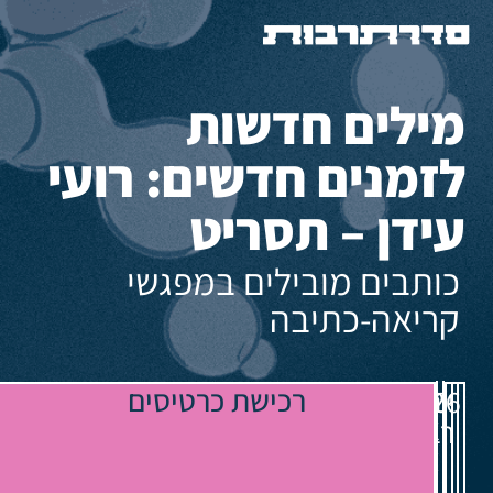
מילים חדשות
לזמנים חדשים: רועי
עידן – תסריט
כותבים מובילים במפגשי
קריאה-כתיבה
בית
רכישת כרטיסים
יום
18:00
05.08.26
אורי
רביעי
צבי:
יפו