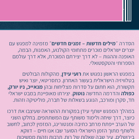
34
ירושלים
הסדרה ״
מילים חדשות – זמנים חדשים
״ מזמינה למפגש עם
יוצרים ישראלים מוכרים מתחומי הקולנוע, האמנות, הבמה,
האופנה וההגות – לא דרך יצירתם המוכרת, אלא דרך עולמם
הספרותי והטקסטואלי.
במפגש הראשון נפגוש את
רועי עידן
, מהקולות הבולטים
בטלוויזיה הישראלית בעשור האחרון. כתסריטאי, יוצר ואיש
תקשורת, הוא חתום על סדרות מצליחות ובהן
מנאייכ, ניו יורק,
כפולה
והדרמה החדשה
נוטוק
. יצירתו מאופיינת במבט ישראלי
חד, סקרן ומורכב, הנוגע בשאלות של חברה, פוליטיקה וזהות.
במהלך המפגש ישתף עידן במקורות ההשראה שעיצבו את דרכו
כיוצר, דרך שיחה ולימוד משותף עם המשתתפים. בחלקו השני
של הערב ייפתח מרחב כתיבה ומנטורינג, המזמין לכתוב, לחשוב
ולשתף מתוך הזמן הישראלי הסוער שבו אנו חיים – דווקא
בירושלים, עיר שבה שאלות של רוח, תרבות וזהות ממשיכות