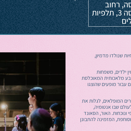
ה, רחוב
הפרסה 3, תלפיות
ים
ות שנולדו מדמיון,
ין ילדים, משפחות
 טבע מלאכותית המאוכלסת
ם עבור מופעים שהוצגו
רים המופלאים, לגלות את
ולם שבו אנטומיה,
י ונוכחות. האור, הסאונד
וסוחפת, המזמינה להתבונן