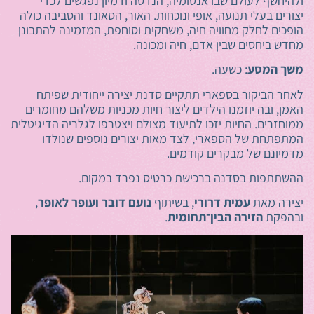
ולהיחשף לעולם שבו אנטומיה, הנדסה ודמיון נפגשים לכדי
יצורים בעלי תנועה, אופי ונוכחות. האור, הסאונד והסביבה כולה
הופכים לחלק מחוויה חיה, משחקית וסוחפת, המזמינה להתבונן
מחדש ביחסים שבין אדם, חיה ומכונה.
משך המסע
: כשעה.
לאחר הביקור בספארי תתקיים סדנת יצירה ייחודית שפיתח
האמן, ובה יוזמנו הילדים ליצור חיות מכניות משלהם מחומרים
ממוחזרים. החיות יזכו לתיעוד מצולם ויצטרפו לגלריה הדיגיטלית
המתפתחת של הספארי, לצד מאות יצורים נוספים שנולדו
מדמיונם של מבקרים קודמים.
ההשתתפות בסדנה ברכישת כרטיס נפרד במקום.
יצירה מאת
עמית דרורי
, בשיתוף
נועם דובר ועופר לאופר
,
ובהפקת
הזירה הבין־תחומית
.