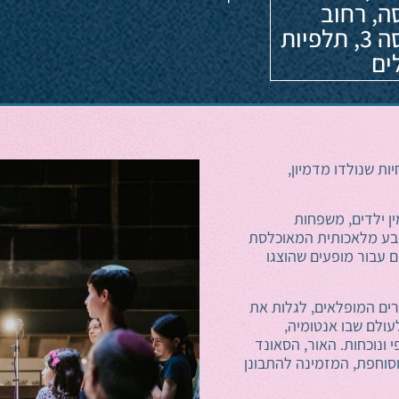
, רחוב
הפרסה 3, תלפיות
ים
ות שנולדו מדמיון,
ין ילדים, משפחות
 טבע מלאכותית המאוכלסת
ם עבור מופעים שהוצגו
רים המופלאים, לגלות את
ולם שבו אנטומיה,
י ונוכחות. האור, הסאונד
וסוחפת, המזמינה להתבונן