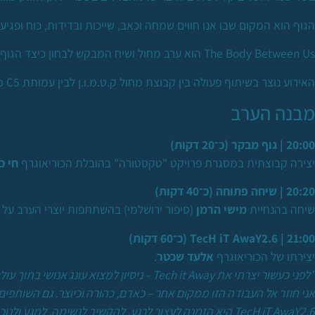
הגוף הוא המקום שבו אנו חווים שמחה וכאב, שייכות ובדידות, כוח ופגיע
The Body Between Us הוא ערב מחול ושיח המבקש לבחון כיצד הגוף יכול ליצור מרחב של הקשבה, חמלה וחיבור בין בני אדם.
האירוע נוצר בשיתוף פעולה בין קבוצת מחול ק.ט.מ.ו.ן לבין עמותת C5 מחול נכות, ומשלב יצירה מקצועית עם תהליך קהילתי.
מבנה הערב
20:00 | גוף מבקר (כ־20 דקות)
יצירה קבוצתית במסגרת פרויקט "טקסטורה" בהובלת הכוריאוגרף
חי כ
20:20 | שיחה פתוחה (כ־40 דקות)
שיחה בהנחיית
מישי הרמן
(סיפור ירושלמי) בהשתתפות יוצרי הערב על ה
21:00 | TecH iT AwaY2.6 (כ־60 דקות)
יצירתו של הכוריאוגרף
אלעד שכטר
.
"לפני כעשור יצרתי את Tech it Away – ניסיון למצוא עונג אנושי בתוך עולם שהלך ונעשה מהיר, פונקציונלי וטכנולוגי. מאז השתנה העולם, והשתנינו גם אנחנו.
אני חוזר אל העבודה הזו ממקום אחר – כאדם, כהורה וכיוצר. גם השותפי
TecH iT AwaY2.6 היא הזמנה לעצור לרגע. להקשיב לנשימה, למגע ולנוכחות של האחר. בתוך המיקרוקוסמוס של האי של ק.ט.מ.ו.ן, ובתוך ירושלים על המורכבות והמתחים שבה, אנחנו מבקשים לייצר רגע קטן של יחד.