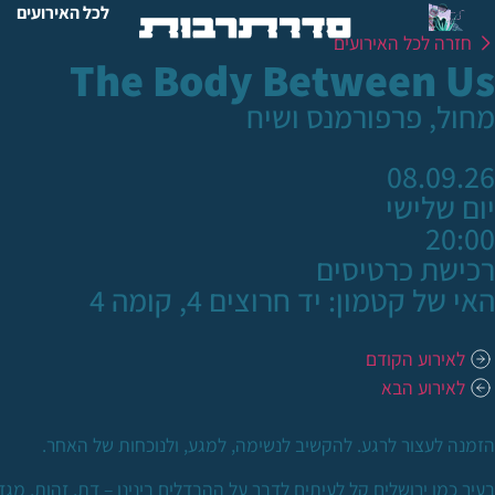
לכל האירועים
חזרה לכל האירועים
The Body Between Us
מחול, פרפורמנס ושיח
08.09.26
יום שלישי
20:00
רכישת כרטיסים
האי של קטמון: יד חרוצים 4, קומה 4
לאירוע הקודם
לאירוע הבא
הזמנה לעצור לרגע. להקשיב לנשימה, למגע, ולנוכחות של האחר.
בעיר כמו ירושלים קל לעיתים לדבר על ההבדלים בינינו – דת, זהות, מ